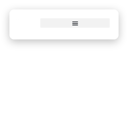
o
conteúdo
Prefeitura do Recife
abre inscrições
para o Hacker
Cidadão 13.0,
maratona de
inovação com