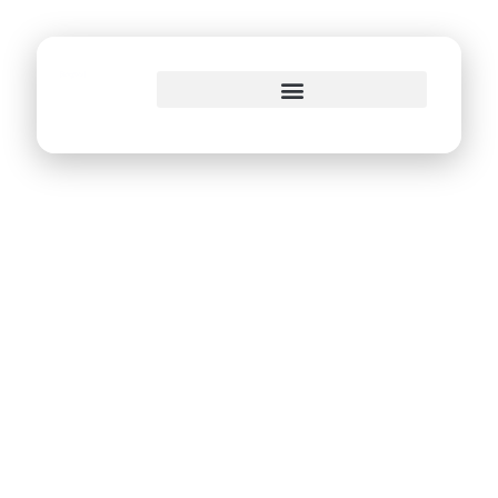
o
conteúdo
Portal Dados
Abertos é tema de
painel no Beyond
2020