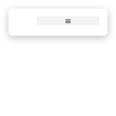
o
conteúdo
Portal da
Transparência do
Recife registra mais
de 2 milhões de
acessos