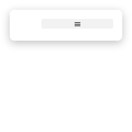
o
conteúdo
Portal da
Transparência do
Recife recebe nota
máxima da
Controladoria
Geral da União pela