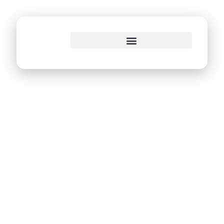
o
conteúdo
PGM lança portal
próprio dentro do
site da Prefeitura
do Recife