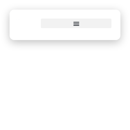
o
conteúdo
PGM desenvolve
robô com
inteligência
artificial para
agilizar processos
de recuperação