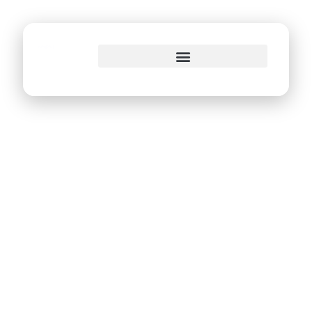
o
conteúdo
PCR recupera mais
de R$ 128 milhões
em Créditos da
Dívida Ativa em
2014