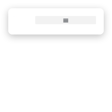
o
conteúdo
PCR promove
ações educativas e
de prevenção
contra o mosquito
Aedes aegypti