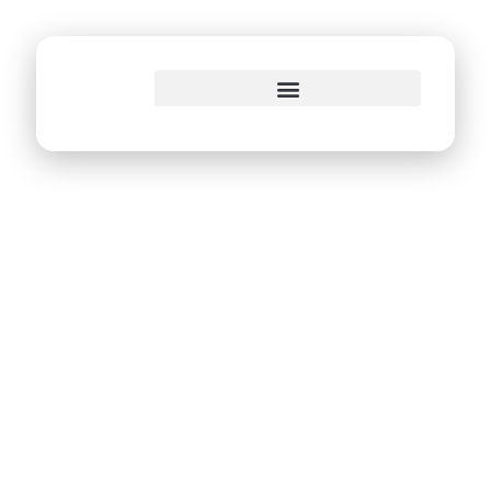
o
conteúdo
PCR prepara
microempreendedor
para compras
governamentais