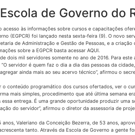
 Escola de Governo do 
no acesso às informações sobre cursos e capacitações ofer
erno (EGPCR) foi lançado nesta sexta-feira (9). O novo ser
retaria de Administração e Gestão de Pessoas, e a criação 
ormações sobre a EGPCR basta acessar AQUI.
e dois mil servidores somente no ano de 2016. Para este a
“O servidor é quem faz o dia a dia das pessoas da cidade,
 agregar ainda mais ao seu acervo técnico”, afirmou o sec
 o conteúdo programático dos cursos ofertados, ver o curr
forma mais simples, procedimento que até última semana er
s essa entrega. É uma grande oportunidade produzir uma so
ação do servidor”, afirmou o diretor da assessoria de pro
5 anos, Valeriano da Conceição Bezerra, de 53 anos, aprov
crescenta tanto. Através da Escola de Governo a gente fo