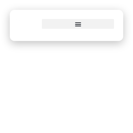
o
conteúdo
PCR lança Política
de Ensino da Rede
Municipal, Diário de
Classe Online e
plataforma de
cursos a distância