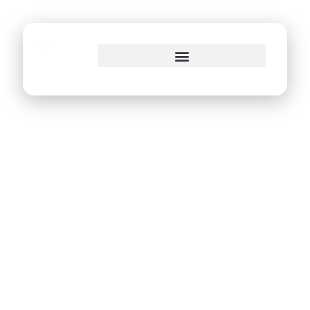
o
conteúdo
PCR já cadastrou
mais de 10 mil
famílias para
recebimento do
Auxílio Municipal e
Estadual