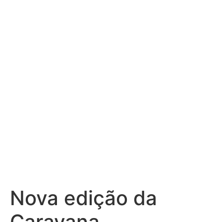
intelectual e
inovação
acadêmica no
Recife
Nova edição da
Caravana