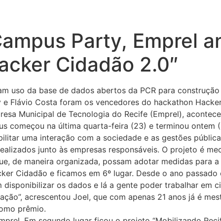
Campus Party, Emprel a
acker Cidadão 2.0″
ram uso da base de dados abertos da PCR para construção 
y e Flávio Costa foram os vencedores do hackathon Hacker
sa Municipal de Tecnologia do Recife (Emprel), aconteceu
us começou na última quarta-feira (23) e terminou ontem 
bilitar uma interação com a sociedade e as gestões públic
realizados junto às empresas responsáveis. O projeto é m
que, de maneira organizada, possam adotar medidas para a
ker Cidadão e ficamos em 6º lugar. Desde o ano passado c
 em disponibilizar os dados e lá a gente poder trabalhar em
ção”, acrescentou Joel, que com apenas 21 anos já é mes
como prêmio.
prel. Em segundo lugar ficou o projeto “Mobilizando Recife”