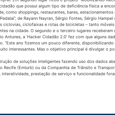
 cidadão que possui algum tipo de deficiência física a enc
e, como shoppings, restaurantes, bares, estacionamentos a
Pedalaí”, de Rayann Nayran, Sérgio Fontes, Sérgio Hampel e
ciclovias, ciclofaixas e rotas de bicicletas – tanto móveis
entes na cidade. O segundo e o terceiro lugares receberam
o Antunes, a ‘Hacker Cidadão 2.0’ fez com que alguns dado
 “Este ano fizemos um pouco diferente, disponibilizando t
ito interessantes. Mas o objetivo principal é divulgar o po
ução de soluções inteligentes fazendo uso dos dados aber
Recife (Emlurb) ou da Companhia de Trânsito e Transpor
de, interatividade, prestação de serviço e funcionalidade f