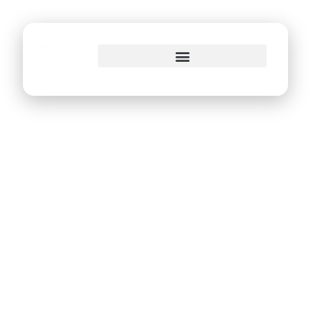
o
conteúdo
Jogos dos
Servidores do
Recife
movimentam o
Santos Dumont
neste sábado