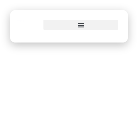
o
conteúdo
João Campos
assina decreto que
formaliza a
estratégia da
Transformação
Digital da PCR