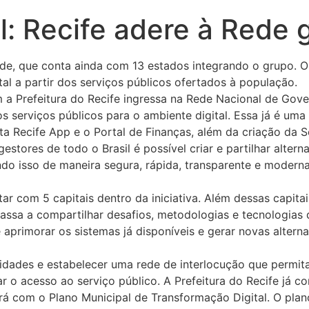
l: Recife adere à Rede 
 Rede, que conta ainda com 13 estados integrando o grupo. 
al a partir dos serviços públicos ofertados à população.
m a Prefeitura do Recife ingressa na Rede Nacional de Govern
s serviços públicos para o ambiente digital. Essa já é um
a Recife App e o Portal de Finanças, além da criação da S
estores de todo o Brasil é possível criar e partilhar alte
ndo isso de maneira segura, rápida, transparente e moder
r com 5 capitais dentro da iniciativa. Além dessas capitai
ssa a compartilhar desafios, metodologias e tecnologias
 aprimorar os sistemas já disponíveis e gerar novas alternat
idades e estabelecer uma rede de interlocução que permita
r o acesso ao serviço público. A Prefeitura do Recife já c
á com o Plano Municipal de Transformação Digital. O plano