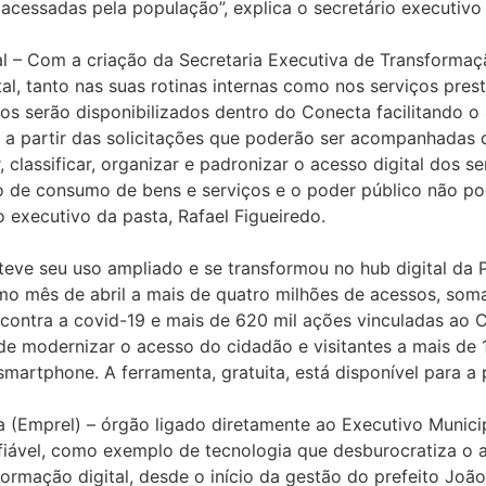
 acessadas pela população”, explica o secretário executivo
l – Com a criação da Secretaria Executiva de Transformaçã
l, tanto nas suas rotinas internas como nos serviços pres
cos serão disponibilizados dentro do Conecta facilitando o
ão a partir das solicitações que poderão ser acompanhadas
 classificar, organizar e padronizar o acesso digital dos s
ão de consumo de bens e serviços e o poder público não p
o executivo da pasta, Rafael Figueiredo.
eve seu uso ampliado e se transformou no hub digital da P
timo mês de abril a mais de quatro milhões de acessos, so
contra a covid-19 e mais de 620 mil ações vinculadas ao C
de modernizar o acesso do cidadão e visitantes a mais de 1
 smartphone. A ferramenta, gratuita, está disponível para 
 (Emprel) – órgão ligado diretamente ao Executivo Municipa
nfiável, como exemplo de tecnologia que desburocratiza o 
rmação digital, desde o início da gestão do prefeito Joã