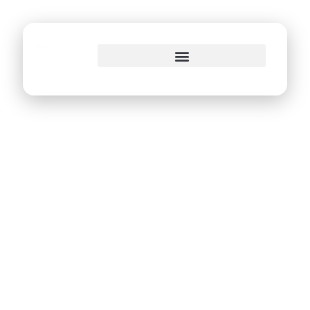
o
conteúdo
Inauguração do
Porto Emprel