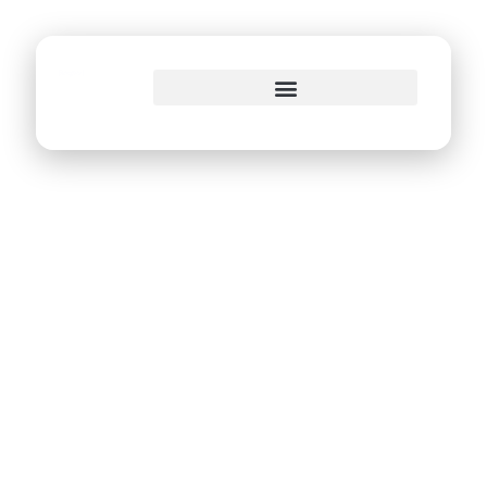
o
conteúdo
Homenagem ao dia
das mães lota o
Auditório Capiba