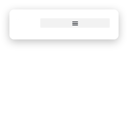
o
conteúdo
Hackers
apresentam
trabalhos na
maratona de
programação