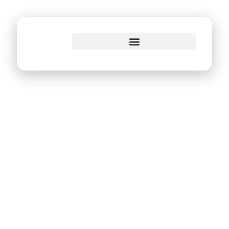
o
conteúdo
Gov in Play debate
inovação
tecnológica no
serviço público