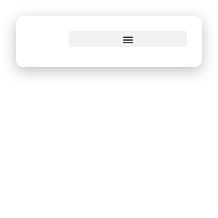
o
conteúdo
GO Recife de malas
prontas para Belo
Horizonte e Porto
Alegre