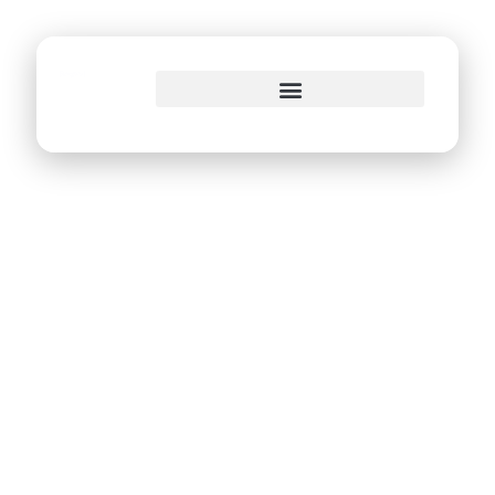
o
conteúdo
Equipes dão início
ao desafio Hacker
Cidadão na Emprel