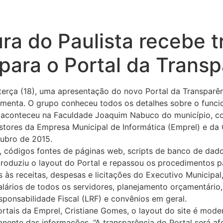
ura do Paulista recebe 
ara o Portal da Transp
 terça (18), uma apresentação do novo Portal da Transparên
amenta. O grupo conheceu todos os detalhes sobre o funci
o aconteceu na Faculdade Joaquim Nabuco do município, co
gestores da Empresa Municipal de Informática (Emprel) e da 
tubro de 2015.
 códigos fontes de páginas web, scripts de banco de dado
produziu o layout do Portal e repassou os procedimentos p
 às receitas, despesas e licitações do Executivo Municipal
ários de todos os servidores, planejamento orçamentário, 
sponsabilidade Fiscal (LRF) e convênios em geral.
tais da Emprel, Cristiane Gomes, o layout do site é moder
nente das informações. “A transparência do Portal será afe