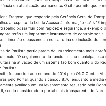
rtância da atualização permanente. O site permite que o m
na Fragoso, que responde pela Gerência Geral de Transpa
alhes a respeito da Lei de Acesso à Informação (LAI). “É 
 trabalho possa fluir com rapidez e segurança, a exemplo 
 agora terão um importante instrumento de controle socia
i uma imersão e passamos a nossa rotina de inclusão de co
a.
ores do Paulista participaram de um treinamento mais apro
 de maio. “O engajamento do funcionalismo municipal está
ultará na ativação de um sistema tão bom quanto o do Reci
 Paulista.
ecife foi considerado no ano de 2014 pela ONG Contas Aber
eiras pelo Portal, quando alcançou 8,70, enquanto a média 
vamente avaliado em um levantamento realizado pela Contr
asil, sendo considerado o portal mais transparente do Norde