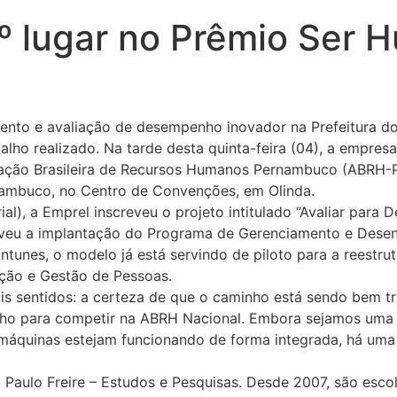
º lugar no Prêmio Ser 
nto e avaliação de desempenho inovador na Prefeitura do 
lho realizado. Na tarde desta quinta-feira (04), a empresa
iação Brasileira de Recursos Humanos Pernambuco (ABRH-P
ambuco, no Centro de Convenções, em Olinda.
), a Emprel inscreveu o projeto intitulado “Avaliar para 
reveu a implantação do Programa de Gerenciamento e Des
tunes, o modelo já está servindo de piloto para a reestr
ação e Gestão de Pessoas.
 sentidos: a certeza de que o caminho está sendo bem tri
lho para competir na ABRH Nacional. Embora sejamos uma
máquinas estejam funcionando de forma integrada, há uma 
aulo Freire – Estudos e Pesquisas. Desde 2007, são escolh