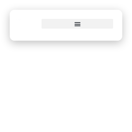
o
conteúdo
Emprel realiza
campanha solidária
em comemoração
aos 47 anos de
história