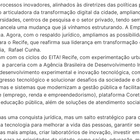
essos inovadores, alinhados às diretrizes das políticas p
rticuladora da transformação digital da cidade, ampliando
ersidades, centros de pesquisa e o setor privado, tendo s
hancela uma mudança que já vínhamos estruturando. A Empr
ca. Agora, com o respaldo jurídico, ampliamos as possibil
a o Recife, que reafirma sua liderança em transformação di
gia, Rafael Cunha.
ram com os ciclos do EITA! Recife, com experimentação urb
 parceria com a Agência Brasileira de Desenvolvimento Ind
 desenvolvimento experimental e inovação tecnológica, co
rogresso tecnológico e solucionar desafios da sociedade e
rmas e sistemas que modernizam a gestão pública e facilit
e (emprego, renda e empreendedorismo), plataforma Coret
a educação pública, além de soluções de atendimento soci
as uma conquista jurídica, mas um salto estratégico para
 a tecnologia para melhorar a vida das pessoas, garantir se
as mais amplas, criar laboratórios de inovação, investir e
para as prioridades da cidade, como saúde, educação, mobi