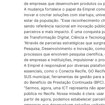
de empresas que desenvolvam produtos ou proc
A mudança fortalece o papel da Emprel como a
inovar e cocriar soluções com startups, univ
estar da população. “Esse reconhecimento c
sendo referência nacional em inovação públi
parceiros e mais impacto. É uma conquista par
de Transformação Digital, Ciência e Tecnolo
“Através de parcerias estratégicas que surgi
Pesquisa, Desenvolvimento e Inovação, como a
processos que envolvem pesquisa científica,
de empresas e instituições, impulsionar o p
A Emprel é responsável por diversas platafo
essenciais, como o Conecta Recife, GO Recif
SUS municipal, ferramentas de gestão para 
do Benefício de Prestação Continuada (BPC).
“Sermos, agora, uma ICT representa não apen
pública no Recife. Nossa missão é clara: usar
partir de agora, podemos estabelecer parceri
empresas que desenvolvam soluções voltadas 