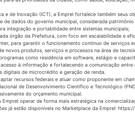
ca e de Inovação (ICT), a Emprel fortalece também seus obje
se de dados do governo municipal, considerada patrimônio p
ra integração e portabilidade entre sistemas municipais;
da órgão da Prefeitura, com foco em escalabilidade e efic
nter, para garantir o funcionamento contínuo de serviços es
e novos produtos, serviços e processos na área de tecnol
 programas como residência em software, estágio e capacit
 o acesso à informação e fortalecendo a comunicação entre
 digitais de microcrédito e geração de renda.
 captar recursos federais e atuar como proponente em cha
Nacional de Desenvolvimento Científico e Tecnológico (F
usivamente do orçamento municipal.
 Emprel operar de forma mais estratégica na comercializaç
ões já estão disponíveis no Marketplace da Emprel: https:/