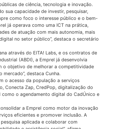
úblicas de ciência, tecnologia e inovação.
 sua capacidade de investir, pesquisar,
empre como foco o interesse público e o bem-
el já operava como uma ICT na prática,
idades de atuação com mais autonomia, mais
gital no setor público”, destaca o secretário
ana através do EITA! Labs, e os contratos de
ustrial (ABDI), a Emprel já desenvolvia
m o objetivo de melhorar a competitividade
 do mercado”, destaca Cunha.
am o acesso da população a serviços
o, Conecta Zap, CredPop, digitalização do
al como o agendamento digital do CadÚnico e
 consolidar a Emprel como motor da inovação
rviços eficientes e promover inclusão. A
m pesquisa aplicada e colaborar com
lidade e assistência social”, afirma