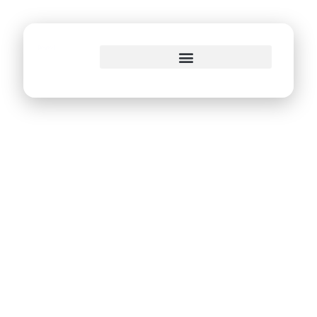
o
conteúdo
Emprel lança marca
comemorativa de
seus 50 anos