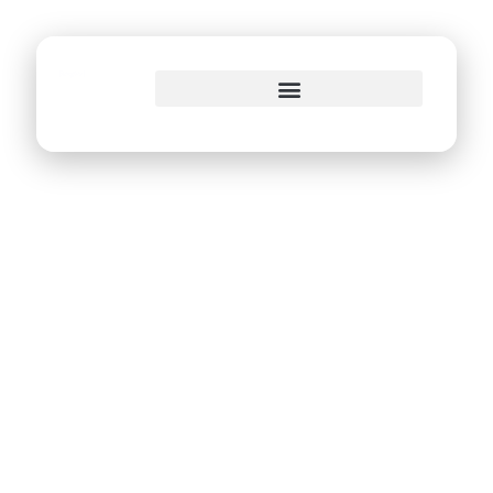
o
conteúdo
Emprel desenvolve
mais um sistema
para CTTU