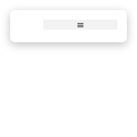
o
conteúdo
Emprel apresenta
PSAM Digital para
comitiva da
Secretaria de
Saúde de Maceió