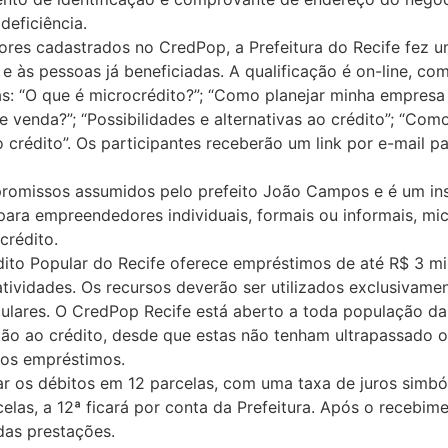
eficiência.
res cadastrados no CredPop, a Prefeitura do Recife fez u
 e às pessoas já beneficiadas. A qualificação é on-line, c
s: “O que é microcrédito?”; “Como planejar minha empresa 
e venda?”; “Possibilidades e alternativas ao crédito”; “Com
o crédito”. Os participantes receberão um link por e-mail pa
promissos assumidos pelo prefeito João Campos e é um in
para empreendedores individuais, formais ou informais, m
crédito.
o Popular do Recife oferece empréstimos de até R$ 3 mi
tividades. Os recursos deverão ser utilizados exclusivame
culares. O CredPop Recife está aberto a toda população da
ão ao crédito, desde que estas não tenham ultrapassado o
os empréstimos.
 os débitos em 12 parcelas, com uma taxa de juros simból
elas, a 12ª ficará por conta da Prefeitura. Após o recebim
das prestações.