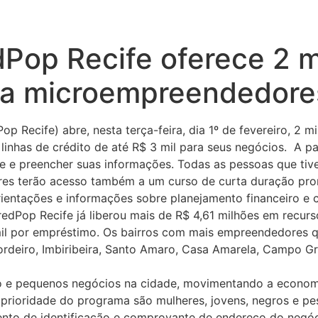
dPop Recife oferece 2 m
ra microempreendedore
p Recife) abre, nesta terça-feira, dia 1º de fevereiro, 2 
has de crédito de até R$ 3 mil para seus negócios. A pa
ife e preencher suas informações. Todas as pessoas que ti
res terão acesso também a um curso de curta duração prom
entações e informações sobre planejamento financeiro e 
dPop Recife já liberou mais de R$ 4,61 milhões em recurso
mil por empréstimo. Os bairros com mais empreendedores que
rdeiro, Imbiribeira, Santo Amaro, Casa Amarela, Campo Gra
ro e pequenos negócios na cidade, movimentando a econom
prioridade do programa são mulheres, jovens, negros e pes
to de identificação e comprovante de endereço do negócio