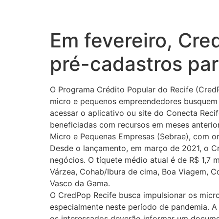
Em fevereiro, Cre
pré-cadastros pa
O Programa Crédito Popular do Recife (CredPo
micro e pequenos empreendedores busquem lin
acessar o aplicativo ou site do Conecta Rec
beneficiadas com recursos em meses anterio
Micro e Pequenas Empresas (Sebrae), com ori
Desde o lançamento, em março de 2021, o Cre
negócios. O tíquete médio atual é de R$ 1,7 
Várzea, Cohab/Ibura de cima, Boa Viagem, Co
Vasco da Gama.
O CredPop Recife busca impulsionar os mic
especialmente neste período de pandemia. A 
os interessados deverão informar um documen