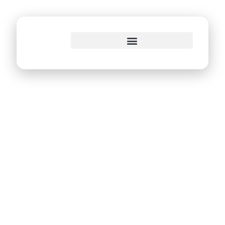
o
conteúdo
Eita!Recife vence
premiação
internacional e se
consolida como
experiência de
sucesso em