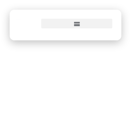
o
conteúdo
EITA! Recife recebe
prêmio Innovation
Leader Award na
categoria Projetos