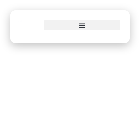
o
conteúdo
E.I.T.A Recife é
destaque como
case de inovação
aberta em evento
do Tribunal de
Contas da União