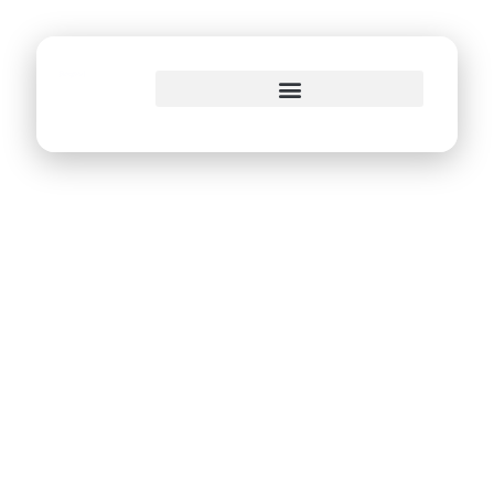
o
conteúdo
CTTU oferece
serviço online de
transmissão do
trânsito