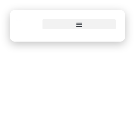
o
conteúdo
CTTU lança sistema
para emissão de
Credencial de
Estacionamento
Especial