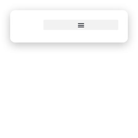
o
conteúdo
CTTU lança portal
oficial de
informações e
serviços