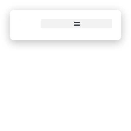
o
conteúdo
CredPop Recife
abre 2 mil novas
vagas de pré-
cadastro de
empreendedores
nesta sexta (1º)