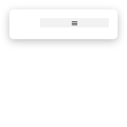
o
conteúdo
Corte na frota de
veículos e restrição
de viagens deve
gerar economia de
mais de R$ 16
milhões na PCR