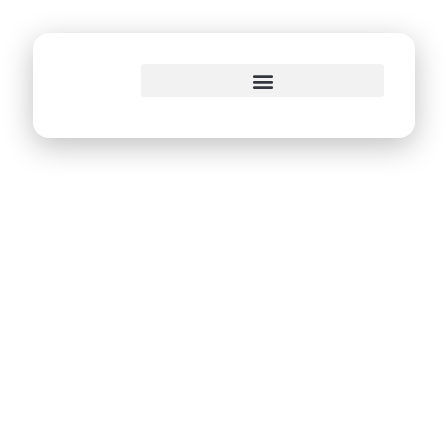
o
conteúdo
Conecta Recife