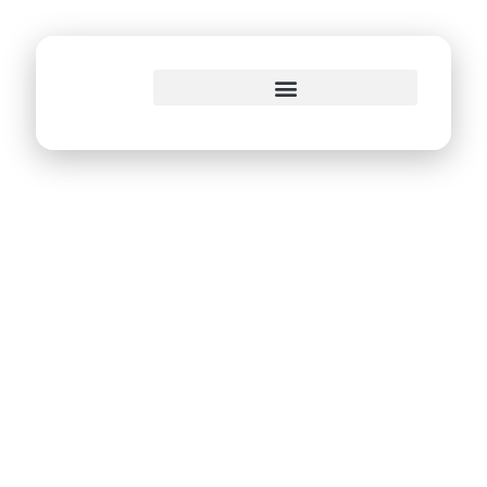
o
conteúdo
Conecta Recife
ganha mais
dezessete pontos
de acesso à
internet gratuita