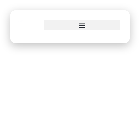
o
conteúdo
Concorrentes do 1º
Ciclo de Inovação
Aberta do Recife
apresentam seus
protótipos nesta
sexta-feira (04.02)