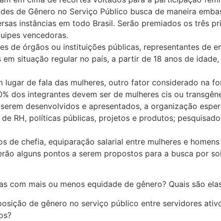
des de Gênero no Serviço Público busca de maneira embasa
ersas instâncias em todo Brasil. Serão premiados os três p
quipes vencedoras.
s de órgãos ou instituições públicas, representantes de e
os em situação regular no país, a partir de 18 anos de idad
lugar de fala das mulheres, outro fator considerado na f
 dos integrantes devem ser de mulheres cis ou transgêner
 serem desenvolvidos e apresentados, a organização espe
de RH, políticas públicas, projetos e produtos; pesquisado
 de chefia, equiparação salarial entre mulheres e homens 
serão alguns pontos a serem propostos para a busca por s
reiras com mais ou menos equidade de gênero? Quais são el
osição de gênero no serviço público entre servidores ativ
os?