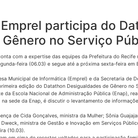
Emprel participa do Da
 Gênero no Serviço Púb
nta com a expertise das equipes da Prefeitura do Recife 
nda-feira (06.03) e segue até a próxima sexta-feira em Br
esa Municipal de Informática (Emprel) e da Secretaria de 
primeira edição do Datathon Desigualdades de Gênero no Se
te da Escola Nacional de Administração Pública (Enap), rea
 na sede da Enap, é discutir o levantamento de informaçõe
a de Cida Gonçalves, ministra da Mulher; Sônia Guajajara,
her Dweck, ministra de Gestão e Inovação em Serviços Públ
ra (10.03).
ham em cima de recortes voltados para a participação fem