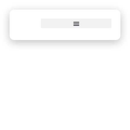
o
conteúdo
Comitê do
Programa de
Inovação,
Desburocratização
e Eficiência da
Administração