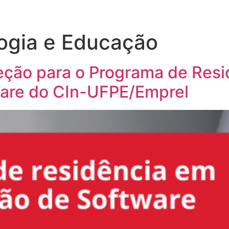
ogia e Educação
leção para o Programa de Res
are do CIn-UFPE/Emprel