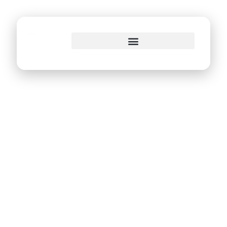
o
conteúdo
Secretaria de
Educação do
Recife promove
oficinas de
robótica na
Campus Party