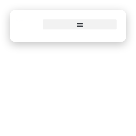
o
conteúdo
Hacker Cidadão 7.0
começa nesta
sexta (04) e terá 32
mil reais em
premiações