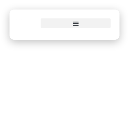
o
conteúdo
Conecta Recife
App ultrapassa a
marca dos 10
milhões de acessos