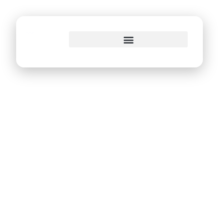
o
conteúdo
Recife recebe
Centro de
Tecnologia da
Deloitte com
previsão de 80
novas vagas de