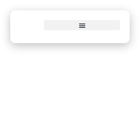
o
conteúdo
Campus Party abre
as portas com
reverência dos
robôs NAO da PCR